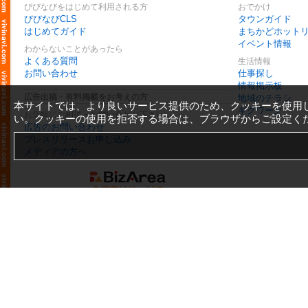
びびなびをはじめて利用される方
おでかけ
びびなびCLS
タウンガイド
はじめてガイド
まちかどホット
イベント情報
わからないことがあったら
よくある質問
生活情報
お問い合わせ
仕事探し
情報掲示板
広告出稿・有料掲載をお考えの方
地域のチラシ
本サイトでは、より良いサービス提供のため、クッキーを使用
ギグワーク
お気軽にご相談・お問い合わせ下さい
い。クッキーの使用を拒否する場合は、ブラウザからご設定く
広告のお問い合わせ
プレスリリースお申し込み
メディアの方へ