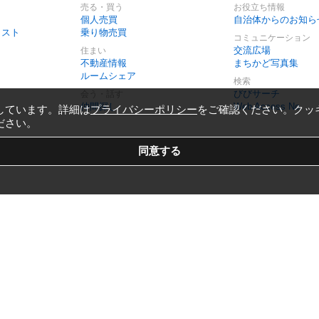
売る・買う
お役立ち情報
個人売買
自治体からのお知ら
リスト
乗り物売買
コミュニケーション
交流広場
住まい
不動産情報
まちかど写真集
ルームシェア
検索
びびサーチ
会う・話す
仲間探し
Web Access No.
しています。詳細は
プライバシーポリシー
をご確認ください。クッ
ださい。