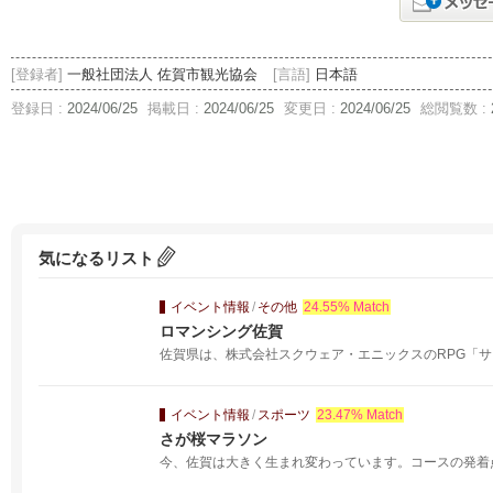
[登録者]
一般社団法人 佐賀市観光協会
[言語]
日本語
登録日 :
2024/06/25
掲載日 :
2024/06/25
変更日 :
2024/06/25
総閲覧数 :
気になるリスト
イベント情報
/
その他
24.55% Match
ロマンシング佐賀
佐賀県は、株式会社スクウェア・エニックスのRPG「サ
イベント情報
/
スポーツ
23.47% Match
さが桜マラソン
今、佐賀は大きく生まれ変わっています。コースの発着点、S