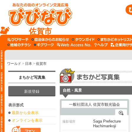
佐賀市
ワールド
>
日本
>
佐賀市
まちかど写真集
自然・風景
新規登録
表示形式
最新から全表示
オンラインを表示
Saga Prefecture
撮影場所
Hachimankoji