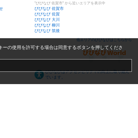
"びびなび 佐賀市" から近いエリアを表示中
せ
びびなび 佐賀市
びびなび 佐賀
びびなび 大川
びびなび 柳川
びびなび 筑後
他エリアのびびなびはこちらから
キーの使用を許可する場合は同意するボタンを押してくださ
びびなびはアクセシビリティの向上に取り組ん
でいます。
日本語
English
español
ภาษาไทย
한국어
中文
PC版
スマートフォン版