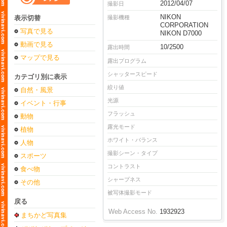
2012/04/07
撮影日
NIKON
表示切替
撮影機種
CORPORATION
写真で見る
NIKON D7000
動画で見る
10/2500
露出時間
マップで見る
露出プログラム
シャッタースピード
カテゴリ別に表示
絞り値
自然・風景
光源
イベント・行事
フラッシュ
動物
露光モード
植物
ホワイト・バランス
人物
撮影シーン・タイプ
スポーツ
コントラスト
食べ物
シャープネス
その他
被写体撮影モード
戻る
Web Access No.
1932923
まちかど写真集