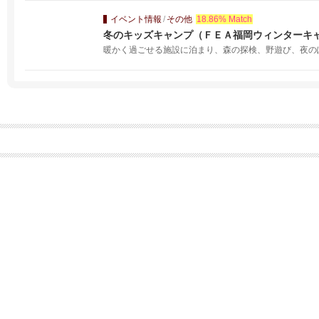
イベント情報
/
その他
18.86% Match
冬のキッズキャンプ（ＦＥＡ福岡ウィンターキ
暖かく過ごせる施設に泊まり、森の探検、野遊び、夜のぽ