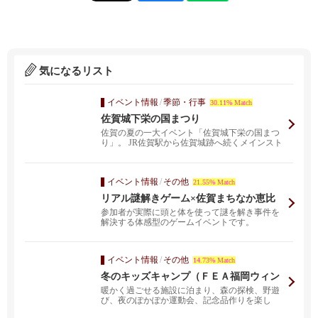
気になるリスト
イベント情報
/
季節・行事
30.11% Match
佐賀城下栄の国まつり
佐賀の夏の一大イベント「佐賀城下栄の国まつ
り」。 JR佐賀駅から佐賀城跡へ続くメインスト
リート「佐賀...
イベント情報
/
その他
21.55% Match
リアル謎解きゲーム×佐賀まちなか恵比
須 「仮面の怪盗と宝珠の謎」
参加者が実際に頭と体を使って謎を解き事件を
解決する体感型のゲームイベントです。
イベント情報
/
その他
14.73% Match
冬のキッズキャンプ（ＦＥＡ福岡ウィン
ターキャンプ２０２１）
暖かく過ごせる施設に泊まり、森の探検、野遊
び、夜のぽかぽか運動会、記念品作りを楽し
む。初心者にもって...