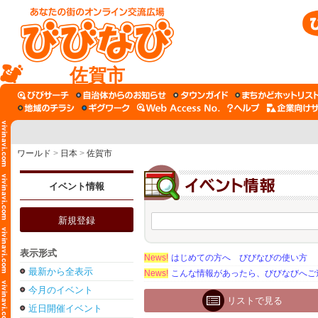
佐賀市
ワールド
>
日本
>
佐賀市
イベント情報
新規登録
表示形式
News!
はじめての方へ びびなびの使い方
最新から全表示
News!
こんな情報があったら、びびなびへご
今月のイベント
リストで見る
近日開催イベント