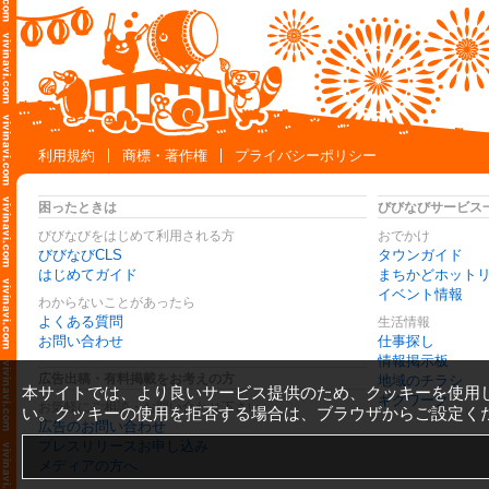
利用規約
商標・著作権
プライバシーポリシー
困ったときは
びびなびサービス
びびなびをはじめて利用される方
おでかけ
びびなびCLS
タウンガイド
はじめてガイド
まちかどホット
イベント情報
わからないことがあったら
よくある質問
生活情報
お問い合わせ
仕事探し
情報掲示板
広告出稿・有料掲載をお考えの方
地域のチラシ
本サイトでは、より良いサービス提供のため、クッキーを使用
ギグワーク
お気軽にご相談・お問い合わせ下さい
い。クッキーの使用を拒否する場合は、ブラウザからご設定く
広告のお問い合わせ
プレスリリースお申し込み
メディアの方へ