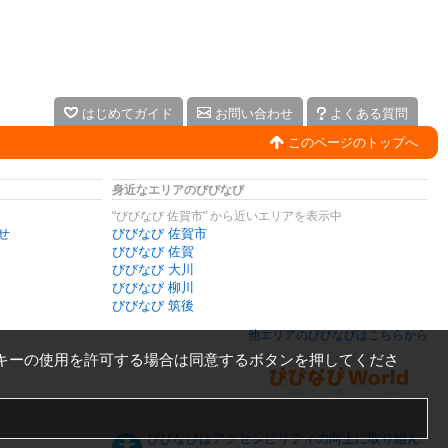
はじめてガイド
お問い合わせ
よくある質問
このページのトップへ
身近なエリアのびびなび
"びびなび 佐賀市" から近いエリアを表示中
せ
びびなび 佐賀市
びびなび 佐賀
びびなび 大川
びびなび 柳川
びびなび 筑後
他エリアのびびなびはこちらから
キーの使用を許可する場合は同意するボタンを押してくださ
びびなびはアクセシビリティの向上に取り組ん