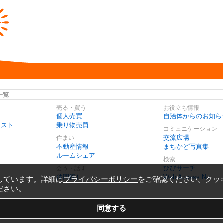
一覧
売る・買う
お役立ち情報
個人売買
自治体からのお知ら
リスト
乗り物売買
コミュニケーション
交流広場
住まい
不動産情報
まちかど写真集
ルームシェア
検索
びびサーチ
会う・話す
仲間探し
Web Access No.
しています。詳細は
プライバシーポリシー
をご確認ください。クッ
ださい。