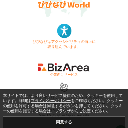
びびなびはアクセシビリティの向上に
取り組んでいます。
- 企業向けサービス -
本サイトでは、より良いサービス提供のため、クッキーを使用して
お問い合わせ
はじめてガイド
よくある質問
います。詳細は
プライバシーポリシー
をご確認ください。クッキー
利用規約
商標・著作権
プライバシーポリシー
の使用を許可する場合は同意するボタンを押してください。クッキ
ーの使用を拒否する場合は、ブラウザからご設定ください。
Copyright © 1999-2026 Vivid Navigation, Inc. All Rights Reserved.
Server US (75) @ Los Angeles Data Center