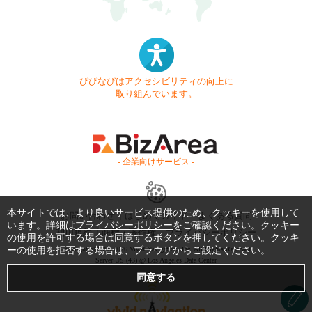
びびなびはアクセシビリティの向上に
取り組んでいます。
- 企業向けサービス -
本サイトでは、より良いサービス提供のため、クッキーを使用して
お問い合わせ
はじめてガイド
よくある質問
います。詳細は
プライバシーポリシー
をご確認ください。クッキー
利用規約
商標・著作権
プライバシーポリシー
の使用を許可する場合は同意するボタンを押してください。クッキ
ーの使用を拒否する場合は、ブラウザからご設定ください。
Copyright © 1999-2026 Vivid Navigation, Inc. All Rights Reserved.
Server US (43) @ Los Angeles Data Center