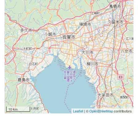
10 km
Leaflet
| ©
OpenStreetMap
contributors