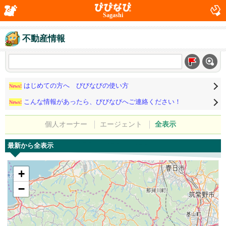
Sagashi
不動産情報
はじめての方へ びびなびの使い方
News!
こんな情報があったら、びびなびへご連絡ください！
News!
個人オーナー
エージェント
全表示
最新から全表示
+
−