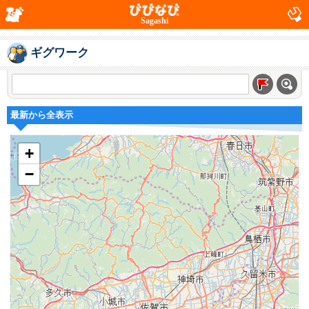
Sagashi
ギグワーク
最新から全表示
+
−