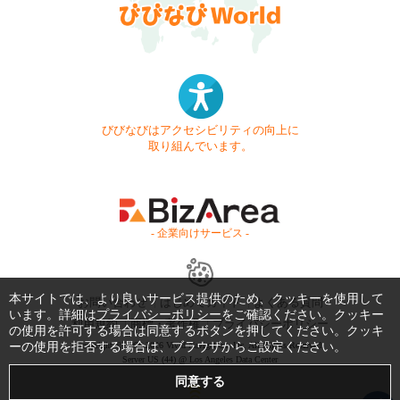
びびなびはアクセシビリティの向上に
取り組んでいます。
- 企業向けサービス -
本サイトでは、より良いサービス提供のため、クッキーを使用して
お問い合わせ
はじめてガイド
よくある質問
います。詳細は
プライバシーポリシー
をご確認ください。クッキー
利用規約
商標・著作権
プライバシーポリシー
の使用を許可する場合は同意するボタンを押してください。クッキ
ーの使用を拒否する場合は、ブラウザからご設定ください。
Copyright © 1999-2026 Vivid Navigation, Inc. All Rights Reserved.
Server US (44) @ Los Angeles Data Center