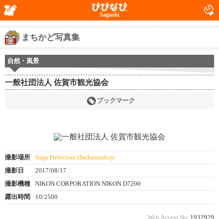
Sagashi
まちかど写真集
自然・風景
一般社団法人 佐賀市観光協会
ブックマーク
撮影場所
Saga Prefecture Hachimankoji
撮影日
2017/08/17
撮影機種
NIKON CORPORATION NIKON D7200
露出時間
10/2500
Web Access No.
1932929