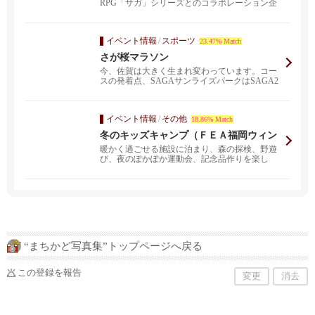
RPG「サガ」シリーズとのコラボレーション企
画「ロマンシン...
イベント情報
/
スポーツ
23.47% Match
さが桜マラソン
今、佐賀は大きく生まれ変わっています。コー
スの発着点、SAGAサンライズパークはSAGA2
024国民...
イベント情報
/
その他
18.86% Match
冬のキッズキャンプ（ＦＥＡ福岡ウィン
ターキャンプ２０２１）
暖かく過ごせる施設に泊まり、森の探検、野遊
び、夜のぽかぽか運動会、記念品作りを楽し
む。初心者にもって...
“まちかど写真集”トップページへ戻る
この登録を報告
変更
消去