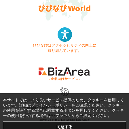
びびなびはアクセシビリティの向上に
取り組んでいます。
- 企業向けサービス -
本サイトでは、より良いサービス提供のため、クッキーを使用して
お問い合わせ
はじめてガイド
よくある質問
います。詳細は
プライバシーポリシー
をご確認ください。クッキー
利用規約
商標・著作権
プライバシーポリシー
の使用を許可する場合は同意するボタンを押してください。クッキ
Copyright © 1999-2026 Vivid Navigation, Inc. All Rights Reserved.
ーの使用を拒否する場合は、ブラウザからご設定ください。
Server US (44) @ Los Angeles Data Center