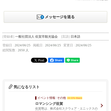
メッセージを送る
[登録者]
一般社団法人 佐賀市観光協会
[言語]
日本語
登録日 :
2024/06/25
掲載日 :
2024/06/25
変更日 :
2024/06/25
総閲覧数 :
2050 人
Share
気になるリスト
イベント情報
/
その他
24.55% Match
ロマンシング佐賀
佐賀県は、株式会社スクウェア・エニックスの