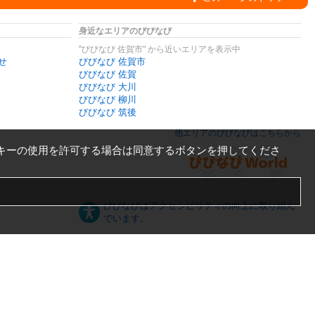
身近なエリアのびびなび
"びびなび 佐賀市" から近いエリアを表示中
せ
びびなび 佐賀市
びびなび 佐賀
びびなび 大川
びびなび 柳川
びびなび 筑後
他エリアのびびなびはこちらから
キーの使用を許可する場合は同意するボタンを押してくださ
びびなびはアクセシビリティの向上に取り組ん
でいます。
日本語
English
español
ภาษาไทย
한국어
中文
PC版
スマートフォン版