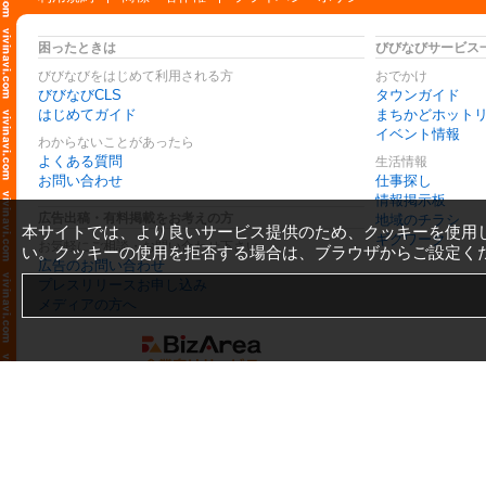
困ったときは
びびなびサービス
びびなびをはじめて利用される方
おでかけ
びびなびCLS
タウンガイド
はじめてガイド
まちかどホット
イベント情報
わからないことがあったら
よくある質問
生活情報
お問い合わせ
仕事探し
情報掲示板
広告出稿・有料掲載をお考えの方
地域のチラシ
本サイトでは、より良いサービス提供のため、クッキーを使用
ギグワーク
お気軽にご相談・お問い合わせ下さい
い。クッキーの使用を拒否する場合は、ブラウザからご設定く
広告のお問い合わせ
プレスリリースお申し込み
メディアの方へ