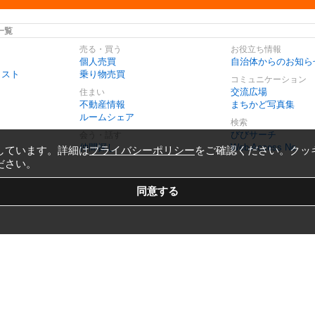
一覧
売る・買う
お役立ち情報
個人売買
自治体からのお知ら
リスト
乗り物売買
コミュニケーション
交流広場
住まい
不動産情報
まちかど写真集
ルームシェア
検索
びびサーチ
会う・話す
仲間探し
Web Access No.
しています。詳細は
プライバシーポリシー
をご確認ください。クッ
ださい。